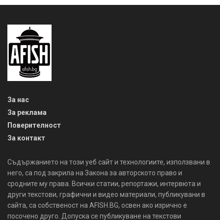
За нас
За реклама
Поверителност
За контакт
Съдържанието на този уеб сайт и технологиите, използвани в
него, са под закрила на Закона за авторското право и
сродните му права. Всички статии, репортажи, интервюта и
други текстови, графични и видео материали, публикувани в
сайта, са собственост на AFISH.BG, освен ако изрично е
посочено друго. Допуска се публикуване на текстови