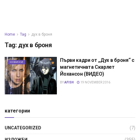
Home
Tag
дух в броня
Tag:
дух в броня
Първи кадри от „Дух в броня“ с
НОВИНИ
магнетичната Скарлет
Йохансон (ВИДЕО)
BY
AFISH
19 NOVEMBER 2016
категории
UNCATEGORIZED
(7)
ИЗЛОЖБИ
(355)