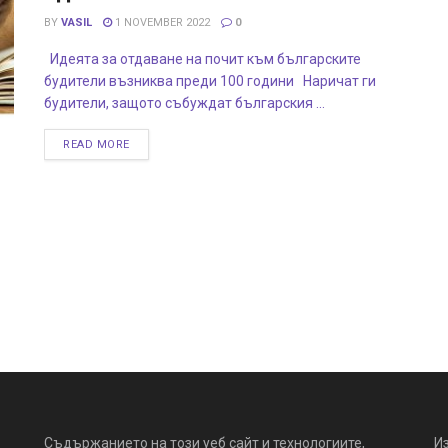
BY
VASIL
1 NOVEMBER 2022
0
Идеята за отдаване на почит към българските
будители възниква преди 100 години Наричат ги
будители, защото събуждат българския ...
READ MORE
Съдържанието на този уеб сайт и технологиите,
И