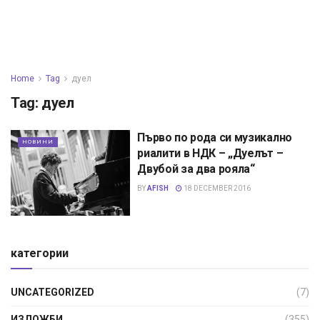
Home
Tag
дуел
Tag:
дуел
Първо по рода си музикално
НОВИНИ
риалити в НДК – „Дуелът –
Двубой за два рояла“
BY
AFISH
18 DECEMBER 2016
категории
UNCATEGORIZED
(7)
ИЗЛОЖБИ
(355)