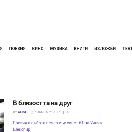
НЯ
ПОЕЗИЯ
КИНО
МУЗИКА
КНИГИ
ИЗЛОЖБИ
ТЕА
В близостта на друг
BY
AFISH
7 JANUARY 2017
0
Поезия в събота вечер със сонет 61 на Уилям
Шекспир