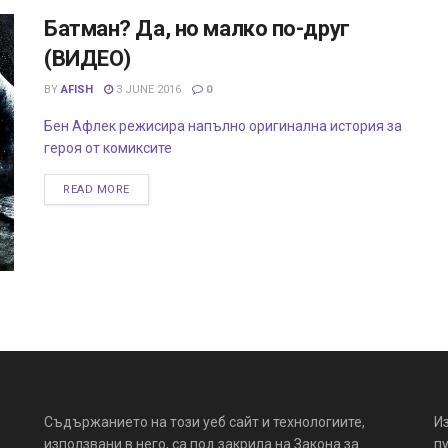
Батман? Да, но малко по-друг
(ВИДЕО)
BY
AFISH
3 JUNE 2016
0
Бен Афлек режисира напълно оригинална история за
героя от комиксите
READ MORE
Съдържанието на този уеб сайт и технологиите,
И
използвани в него, са под закрила на Закона за
пу