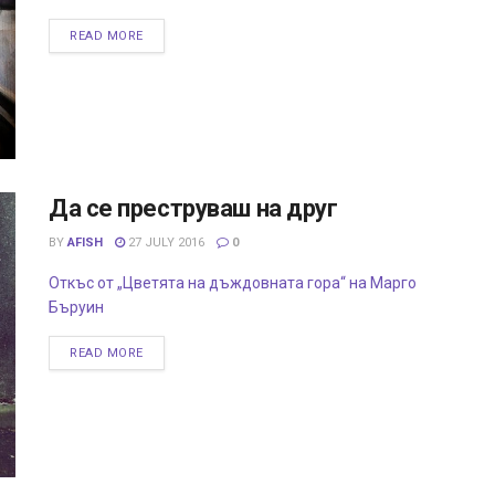
READ MORE
Да се преструваш на друг
BY
AFISH
27 JULY 2016
0
Откъс от „Цветята на дъждовната гора“ на Марго
Бъруин
READ MORE