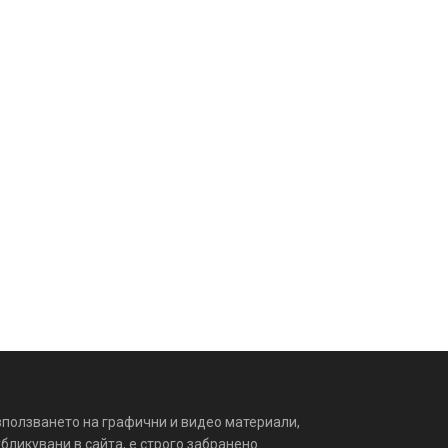
зползването на графични и видео материали,
бликувани в сайта, е строго забранено.