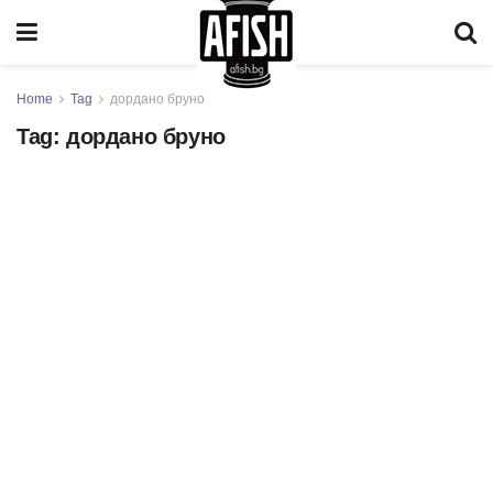
Home
Tag
дордано бруно
Tag:
дордано бруно