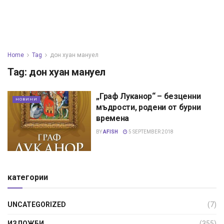
Home
Tag
дон хуан мануел
Tag:
дон хуан мануел
„Граф Луканор“ – безценни
НОВИНИ
мъдрости, родени от бурни
времена
BY
AFISH
5 SEPTEMBER 2018
категории
UNCATEGORIZED
(7)
ИЗЛОЖБИ
(355)