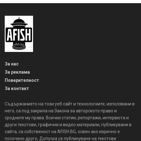
За нас
За реклама
Поверителност
За контакт
Съдържанието на този уеб сайт и технологиите, използвани в
него, са под закрила на Закона за авторското право и
сродните му права. Всички статии, репортажи, интервюта и
други текстови, графични и видео материали, публикувани в
сайта, са собственост на AFISH.BG, освен ако изрично е
посочено друго. Допуска се публикуване на текстови