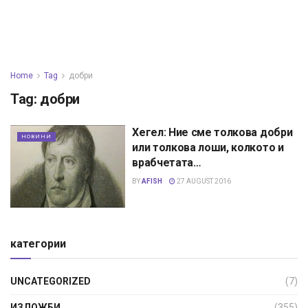
Home
Tag
добри
Tag:
добри
Хегел: Ние сме толкова добри
НОВИНИ
или толкова лоши, колкото и
врабчетата…
BY
AFISH
27 AUGUST 2016
категории
UNCATEGORIZED
(7)
ИЗЛОЖБИ
(355)