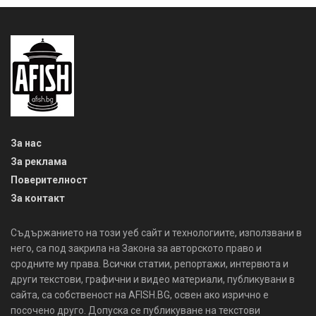
За нас
За реклама
Поверителност
За контакт
Съдържанието на този уеб сайт и технологиите, използвани в
него, са под закрила на Закона за авторското право и
сродните му права. Всички статии, репортажи, интервюта и
други текстови, графични и видео материали, публикувани в
сайта, са собственост на AFISH.BG, освен ако изрично е
посочено друго. Допуска се публикуване на текстови