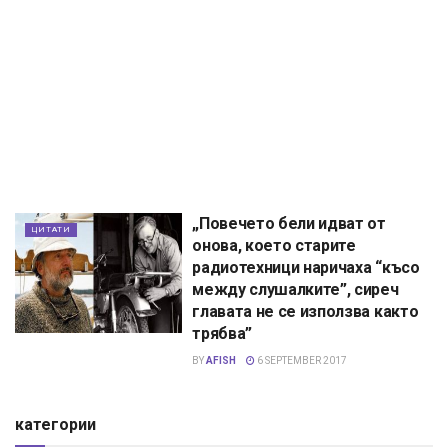
„Повечето бели идват от
ЦИТАТИ
онова, което старите
радиотехници наричаха “късо
между слушалките”, сиреч
главата не се използва както
трябва”
BY
AFISH
6 SEPTEMBER 2017
категории