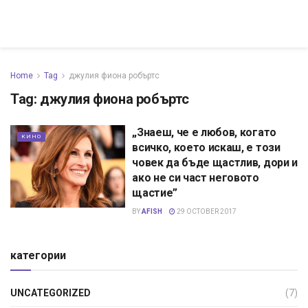
Home
Tag
джулия фиона робъртс
Tag:
джулия фиона робъртс
„Знаеш, че е любов, когато
КИНО
всичко, което искаш, е този
човек да бъде щастлив, дори и
ако не си част неговото
щастие”
BY
AFISH
29 OCTOBER 2017
категории
UNCATEGORIZED
(7)