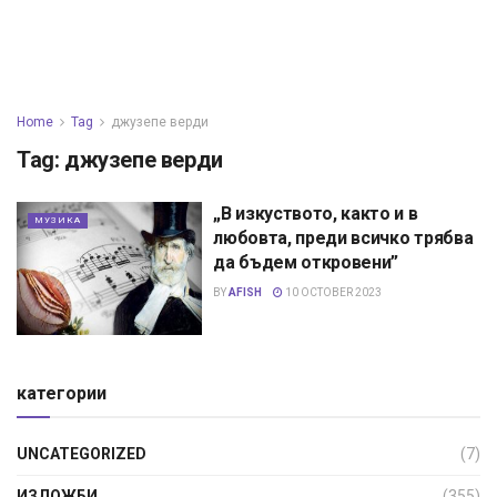
Home
Tag
джузепе верди
Tag:
джузепе верди
„В изкуството, както и в
МУЗИКА
любовта, преди всичко трябва
да бъдем откровени”
BY
AFISH
10 OCTOBER 2023
категории
UNCATEGORIZED
(7)
ИЗЛОЖБИ
(355)