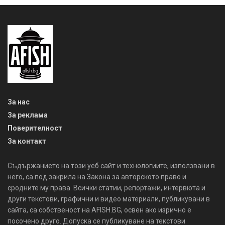
За нас
За реклама
Поверителност
За контакт
Съдържанието на този уеб сайт и технологиите, използвани в
него, са под закрила на Закона за авторското право и
сродните му права. Всички статии, репортажи, интервюта и
други текстови, графични и видео материали, публикувани в
сайта, са собственост на AFISH.BG, освен ако изрично е
посочено друго. Допуска се публикуване на текстови