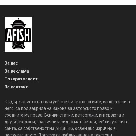
За нас
За реклама
Поверителност
За контакт
Съдържанието на този уеб сайт и технологиите, използвани в
него, са под закрила на Закона за авторското право и
сродните му права. Всички статии, репортажи, интервюта и
други текстови, графични и видео материали, публикувани в
сайта, са собственост на AFISH.BG, освен ако изрично е
посочено друго. Допуска се публикуване на текстови