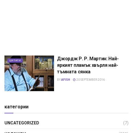
Джордж Р. Р. Мартин: Най-
ЦИТАТИ
яркият пламък хвърля най-
тъмната сянка
BY
AFISH
20 SEPTEMBER 2016
категории
UNCATEGORIZED
(7)