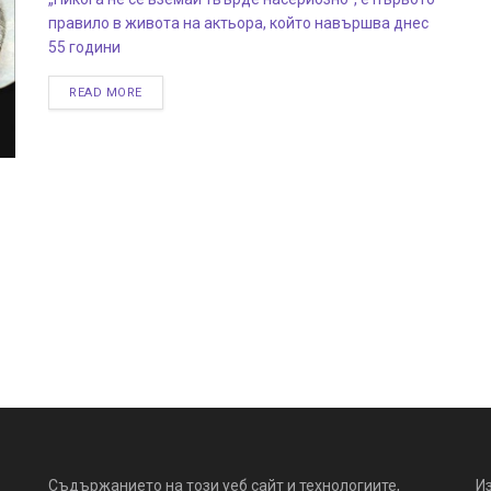
правило в живота на актьора, който навършва днес
55 години
READ MORE
Съдържанието на този уеб сайт и технологиите,
И