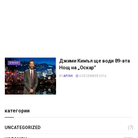
Джими Кимъл ще води 89-ата
КИНО
Нощ на „Оскар”
BY
AFISH
6 DECEMBER 2016
категории
UNCATEGORIZED
(7)