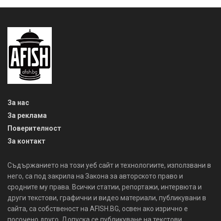
За нас
За реклама
Поверителност
За контакт
Съдържанието на този уеб сайт и технологиите, използвани в
него, са под закрила на Закона за авторското право и
сродните му права. Всички статии, репортажи, интервюта и
други текстови, графични и видео материали, публикувани в
сайта, са собственост на AFISH.BG, освен ако изрично е
посочено друго. Допуска се публикуване на текстови