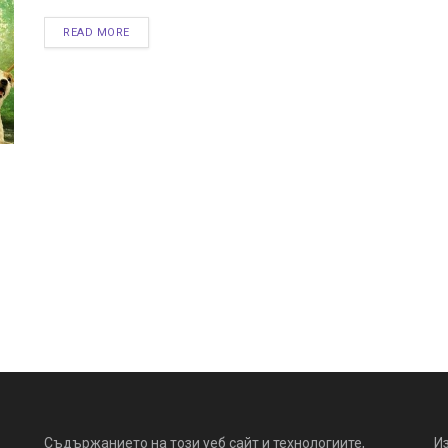
READ MORE
Съдържанието на този уеб сайт и технологиите,
И