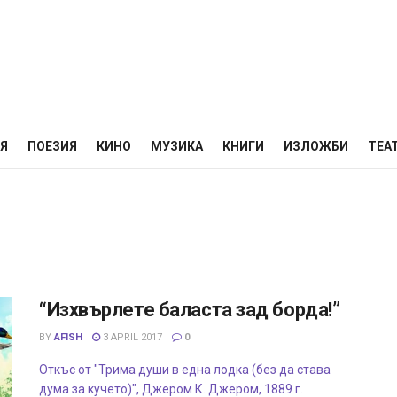
НЯ
ПОЕЗИЯ
КИНО
МУЗИКА
КНИГИ
ИЗЛОЖБИ
ТЕА
“Изхвърлете баласта зад борда!”
BY
AFISH
3 APRIL 2017
0
Откъс от "Трима души в една лодка (без да става
дума за кучето)", Джером К. Джером, 1889 г.