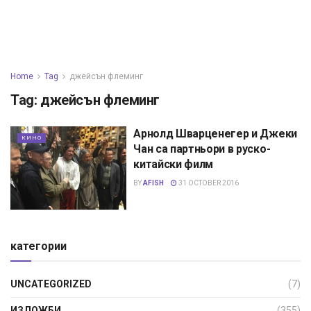
Home
Tag
джейсън флеминг
Tag:
джейсън флеминг
Арнолд Шварценегер и Джеки
КИНО
Чан са партньори в руско-
китайски филм
BY
AFISH
31 OCTOBER 2016
категории
UNCATEGORIZED
(7)
ИЗЛОЖБИ
(355)