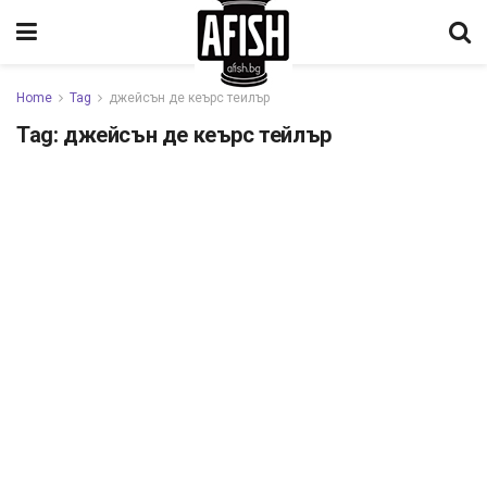
Home
Tag
джейсън де кеърс тейлър
Tag:
джейсън де кеърс тейлър