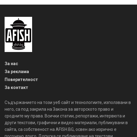
За нас
За реклама
Поверителност
За контакт
Съдържанието на този уеб сайт и технологиите, използвани в
него, са под закрила на Закона за авторското право и
сродните му права. Всички статии, репортажи, интервюта и
други текстови, графични и видео материали, публикувани в
сайта, са собственост на AFISH.BG, освен ако изрично е
посочено друго. Допуска се публикуване на текстови