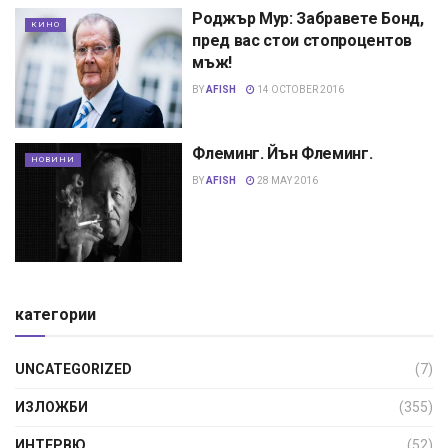
Роджър Мур: Забравете Бонд,
КИНО
пред вас стои стопроцентов
мъж!
BY
AFISH
14 OCTOBER 2016
Флеминг. Йън Флеминг.
НОВИНИ
BY
AFISH
28 MAY 2016
категории
UNCATEGORIZED
(7)
ИЗЛОЖБИ
(355)
ИНТЕРВЮ
(52)