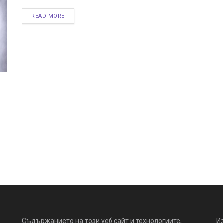
READ MORE
Съдържанието на този уеб сайт и технологиите,
И