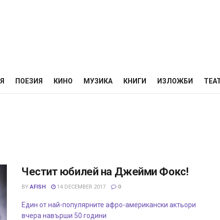
НЯ
ПОЕЗИЯ
КИНО
МУЗИКА
КНИГИ
ИЗЛОЖБИ
ТЕА
Честит юбилей на Джейми Фокс!
BY
AFISH
14 DECEMBER 2017
0
Един от най-популярните афро-американски актьори
вчера навърши 50 години