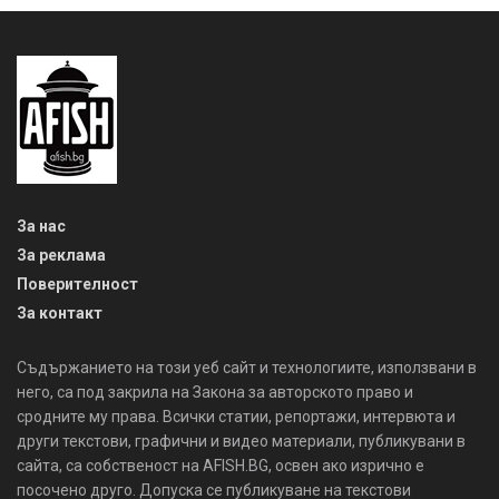
За нас
За реклама
Поверителност
За контакт
Съдържанието на този уеб сайт и технологиите, използвани в
него, са под закрила на Закона за авторското право и
сродните му права. Всички статии, репортажи, интервюта и
други текстови, графични и видео материали, публикувани в
сайта, са собственост на AFISH.BG, освен ако изрично е
посочено друго. Допуска се публикуване на текстови