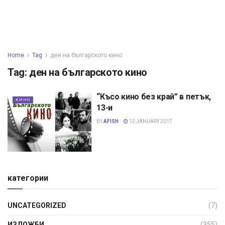
Home
Tag
ден на българското кино
Tag:
ден на българското кино
“Късо кино без край” в петък,
КИНО
13-и
BY
AFISH
12 JANUARY 2017
категории
UNCATEGORIZED
(7)
ИЗЛОЖБИ
(355)