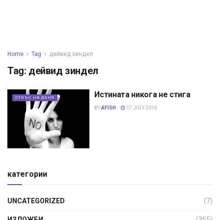
Home
Tag
дейвид зиндел
Tag:
дейвид зиндел
Истината никога не стига
ОТКЪС НА ДЕНЯ
BY
AFISH
17 JULY 2016
категории
UNCATEGORIZED
(7)
ИЗЛОЖБИ
(355)