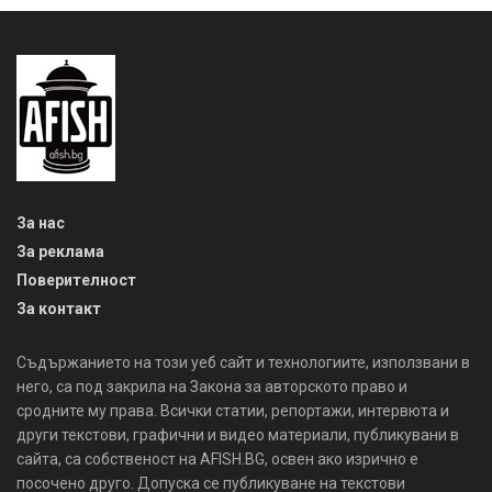
За нас
За реклама
Поверителност
За контакт
Съдържанието на този уеб сайт и технологиите, използвани в
него, са под закрила на Закона за авторското право и
сродните му права. Всички статии, репортажи, интервюта и
други текстови, графични и видео материали, публикувани в
сайта, са собственост на AFISH.BG, освен ако изрично е
посочено друго. Допуска се публикуване на текстови