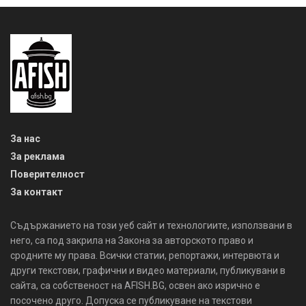
За нас
За реклама
Поверителност
За контакт
Съдържанието на този уеб сайт и технологиите, използвани в
него, са под закрила на Закона за авторското право и
сродните му права. Всички статии, репортажи, интервюта и
други текстови, графични и видео материали, публикувани в
сайта, са собственост на AFISH.BG, освен ако изрично е
посочено друго. Допуска се публикуване на текстови