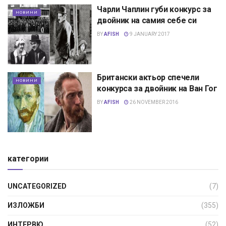
Чарли Чаплин губи конкурс за
НОВИНИ
двойник на самия себе си
BY
AFISH
9 JANUARY 2017
Британски актьор спечели
НОВИНИ
конкурса за двойник на Ван Гог
BY
AFISH
26 NOVEMBER 2016
категории
UNCATEGORIZED
(7)
ИЗЛОЖБИ
(355)
ИНТЕРВЮ
(52)