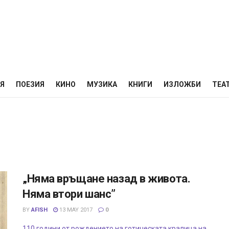
НЯ
ПОЕЗИЯ
КИНО
МУЗИКА
КНИГИ
ИЗЛОЖБИ
ТЕА
„Няма връщане назад в живота.
Няма втори шанс”
BY
AFISH
13 MAY 2017
0
110 години от рождението на готическата кралица на