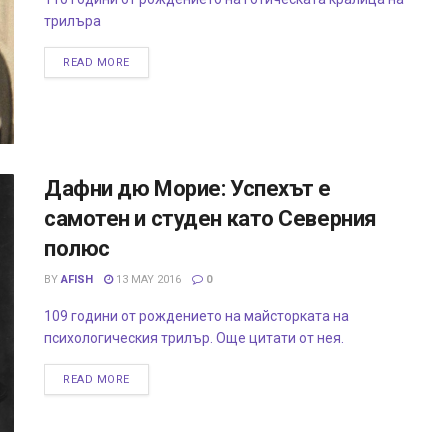
трилъра
READ MORE
Дафни дю Морие: Успехът е
самотен и студен като Северния
полюс
BY
AFISH
13 MAY 2016
0
109 години от рождението на майсторката на
психологическия трилър. Още цитати от нея.
READ MORE