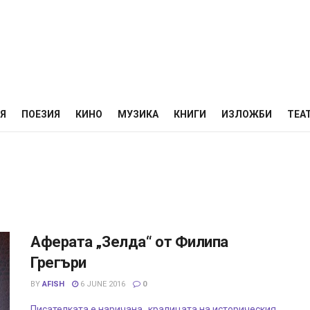
НЯ
ПОЕЗИЯ
КИНО
МУЗИКА
КНИГИ
ИЗЛОЖБИ
ТЕА
Аферата „Зелда“ от Филипа
Грегъри
BY
AFISH
6 JUNE 2016
0
Писателката е наричана „кралицата на историческия