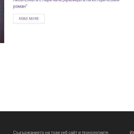
роман“
READ MORE
Съдържанието на този уеб сайт и технологиите,
И