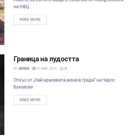
на НФЦ
READ MORE
Граница на лудостта
BY
AFISH
11 MAY 2016
0
Откъс от „Най-красивата жена в града“ на Чарлс
Буковски
READ MORE