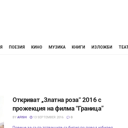
НЯ
ПОЕЗИЯ
КИНО
МУЗИКА
КНИГИ
ИЗЛОЖБИ
ТЕА
Откриват „Златна роза“ 2016 с
прожекция на филма “Граница”
BY
AFISH
13 SEPTEMBER 2016
0
Повече за съпътстващите събития по повод юбилея