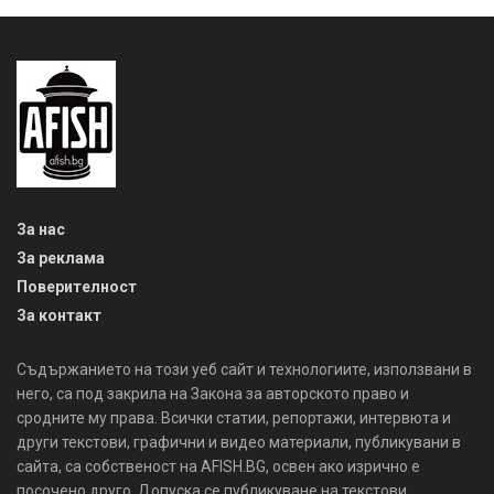
За нас
За реклама
Поверителност
За контакт
Съдържанието на този уеб сайт и технологиите, използвани в
него, са под закрила на Закона за авторското право и
сродните му права. Всички статии, репортажи, интервюта и
други текстови, графични и видео материали, публикувани в
сайта, са собственост на AFISH.BG, освен ако изрично е
посочено друго. Допуска се публикуване на текстови