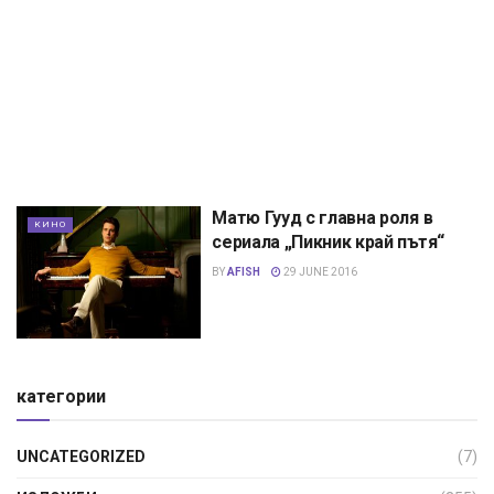
Матю Гууд с главна роля в
КИНО
сериала „Пикник край пътя“
BY
AFISH
29 JUNE 2016
категории
UNCATEGORIZED
(7)