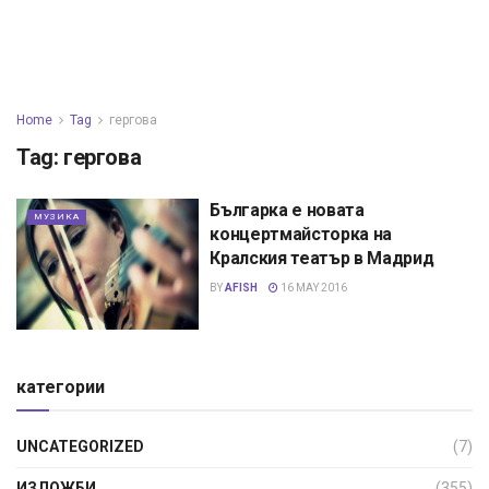
Home
Tag
гергова
Tag:
гергова
Българка е новата
МУЗИКА
концертмайсторка на
Кралския театър в Мадрид
BY
AFISH
16 MAY 2016
категории
UNCATEGORIZED
(7)
ИЗЛОЖБИ
(355)