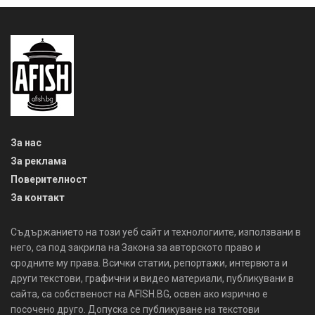
За нас
За реклама
Поверителност
За контакт
Съдържанието на този уеб сайт и технологиите, използвани в
него, са под закрила на Закона за авторското право и
сродните му права. Всички статии, репортажи, интервюта и
други текстови, графични и видео материали, публикувани в
сайта, са собственост на AFISH.BG, освен ако изрично е
посочено друго. Допуска се публикуване на текстови