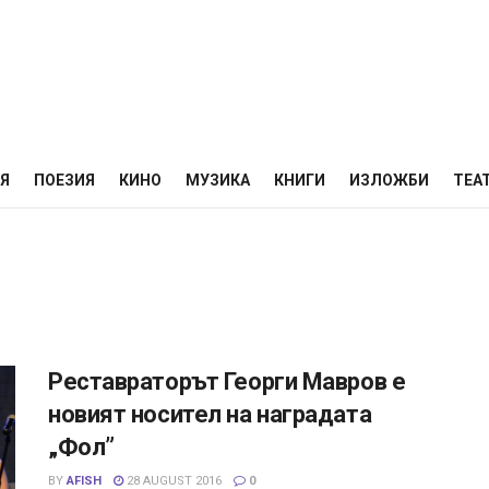
НЯ
ПОЕЗИЯ
КИНО
МУЗИКА
КНИГИ
ИЗЛОЖБИ
ТЕА
Реставраторът Георги Мавров е
новият носител на наградата
„Фол”
BY
AFISH
28 AUGUST 2016
0