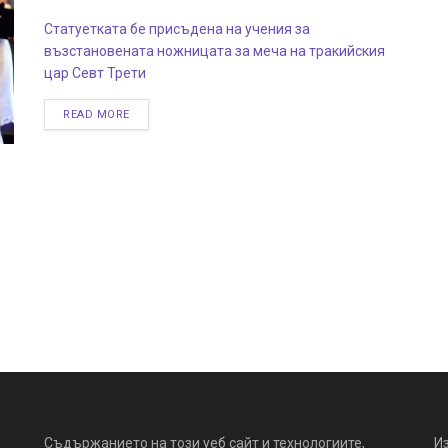
Статуетката бе присъдена на учения за
възстановената ножницата за меча на тракийския
цар Севт Трети
READ MORE
Съдържанието на този уеб сайт и технологиите,
И