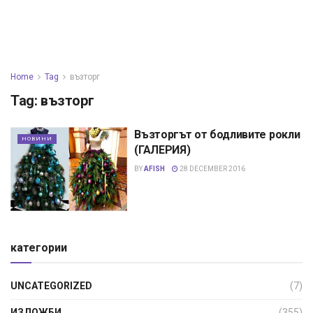
Home
Tag
възторг
Tag:
възторг
Възторгът от бодливите рокли
НОВИНИ
(ГАЛЕРИЯ)
BY
AFISH
28 DECEMBER 2016
категории
UNCATEGORIZED
(7)
ИЗЛОЖБИ
(355)