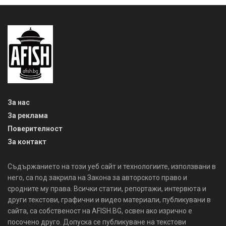
За нас
За реклама
Поверителност
За контакт
Съдържанието на този уеб сайт и технологиите, използвани в
него, са под закрила на Закона за авторското право и
сродните му права. Всички статии, репортажи, интервюта и
други текстови, графични и видео материали, публикувани в
сайта, са собственост на AFISH.BG, освен ако изрично е
посочено друго. Допуска се публикуване на текстови