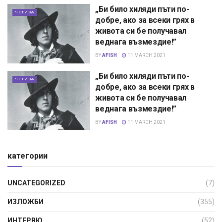
„Би било хиляди пъти по-
ЧЕТИВА
добре, ако за всеки грях в
живота си бе получавал
веднага възмездие!”
BY
AFISH
11 MARCH 2021
„Би било хиляди пъти по-
ЧЕТИВА
добре, ако за всеки грях в
живота си бе получавал
веднага възмездие!”
BY
AFISH
11 MARCH 2021
категории
UNCATEGORIZED
(7)
ИЗЛОЖБИ
(355)
ИНТЕРВЮ
(52)