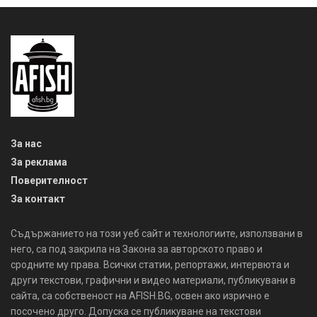
За нас
За реклама
Поверителност
За контакт
Съдържанието на този уеб сайт и технологиите, използвани в
него, са под закрила на Закона за авторското право и
сродните му права. Всички статии, репортажи, интервюта и
други текстови, графични и видео материали, публикувани в
сайта, са собственост на AFISH.BG, освен ако изрично е
посочено друго. Допуска се публикуване на текстови