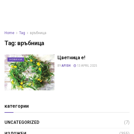
Home
Tag
връбница
Tag:
връбница
Цветница е!
НОВИНИ
BY
AFISH
13 APRIL 2025
категории
UNCATEGORIZED
(7)
ИЗЛОЖБИ
(355)