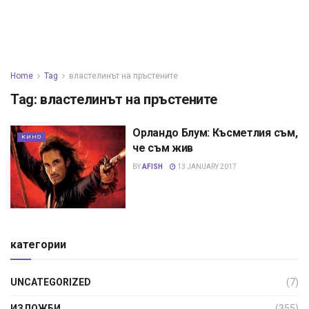
Home
Tag
властелинът на пръстените
Tag:
властелинът на пръстените
Орландо Блум: Късметлия съм,
КИНО
че съм жив
BY
AFISH
13 JANUARY 2017
категории
UNCATEGORIZED
(7)
ИЗЛОЖБИ
(355)