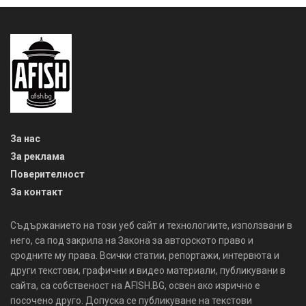
За нас
За реклама
Поверителност
За контакт
Съдържанието на този уеб сайт и технологиите, използвани в
него, са под закрила на Закона за авторското право и
сродните му права. Всички статии, репортажи, интервюта и
други текстови, графични и видео материали, публикувани в
сайта, са собственост на AFISH.BG, освен ако изрично е
посочено друго. Допуска се публикуване на текстови