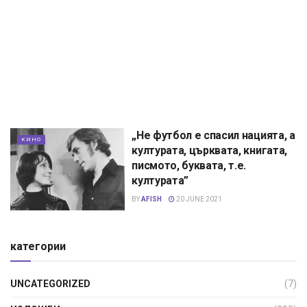
„Не футбол е спасил нацията, а
КИНО
културата, църквата, книгата,
писмото, буквата, т.е.
културата”
BY
AFISH
20 JUNE 2021
категории
UNCATEGORIZED
(7)