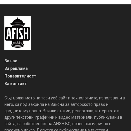
За нас
За реклама
Поверителност
За контакт
Съдържанието на този уеб сайт и технологиите, използвани в
него, са под закрила на Закона за авторското право и
сродните му права. Всички статии, репортажи, интервюта и
други текстови, графични и видео материали, публикувани в
сайта, са собственост на AFISH.BG, освен ако изрично е
посочено друго. Допуска се публикуване на текстови