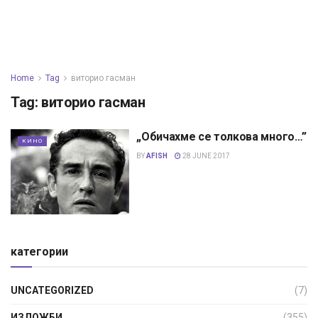
Home
Tag
виторио гасман
Tag:
виторио гасман
„Обичахме се толкова много…”
КИНО
BY
AFISH
28 JUNE 2017
категории
UNCATEGORIZED
(7)
ИЗЛОЖБИ
(355)