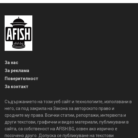
За нас
За реклама
Поверителност
За контакт
Съдържанието на този уеб сайт и технологиите, използвани в
него, са под закрила на Закона за авторското право и
сродните му права. Всички статии, репортажи, интервюта и
други текстови, графични и видео материали, публикувани в
сайта, са собственост на AFISH.BG, освен ако изрично е
посочено друго. Допуска се публикуване на текстови