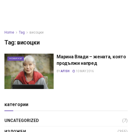
Home
Tag
висоцки
Tag:
висоцки
Марина Влади – жената, която
НОВИНИ
продължи напред
BY
AFISH
10 MAY 2016
категории
UNCATEGORIZED
(7)
ИЗЛОЖБИ
(355)