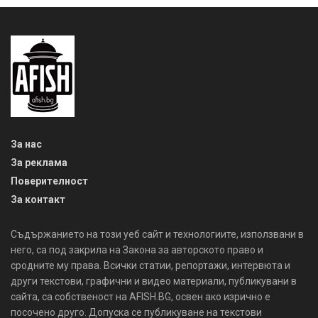
За нас
За реклама
Поверителност
За контакт
Съдържанието на този уеб сайт и технологиите, използвани в
него, са под закрила на Закона за авторското право и
сродните му права. Всички статии, репортажи, интервюта и
други текстови, графични и видео материали, публикувани в
сайта, са собственост на AFISH.BG, освен ако изрично е
посочено друго. Допуска се публикуване на текстови