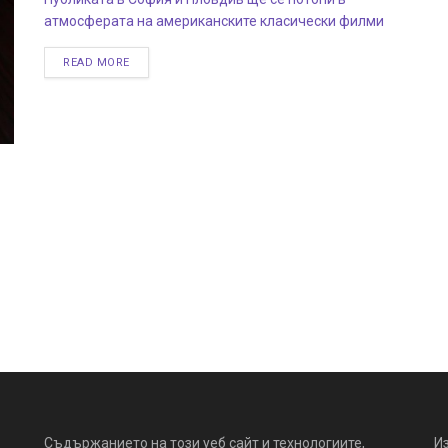
атмосферата на американските класически филми
READ MORE
Съдържанието на този уеб сайт и технологиите,
И