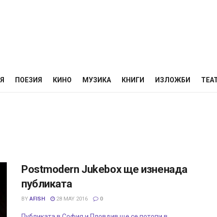
НЯ
ПОЕЗИЯ
КИНО
МУЗИКА
КНИГИ
ИЗЛОЖБИ
ТЕА
Postmodern Jukebox ще изненада
публиката
BY
AFISH
28 MAY 2016
0
Публиката в София и Пловдив ще се потопи в