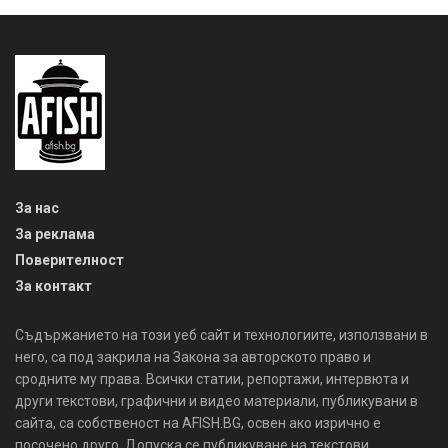
За нас
За реклама
Поверителност
За контакт
Съдържанието на този уеб сайт и технологиите, използвани в
него, са под закрила на Закона за авторското право и
сродните му права. Всички статии, репортажи, интервюта и
други текстови, графични и видео материали, публикувани в
сайта, са собственост на AFISH.BG, освен ако изрично е
посочено друго. Допуска се публикуване на текстови