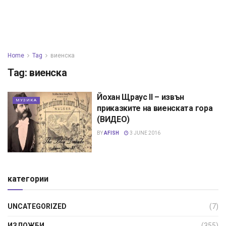
Home
Tag
виенска
Tag:
виенска
Йохан Щраус II – извън
МУЗИКА
приказките на виенската гора
(ВИДЕО)
BY
AFISH
3 JUNE 2016
категории
UNCATEGORIZED
(7)
ИЗЛОЖБИ
(355)