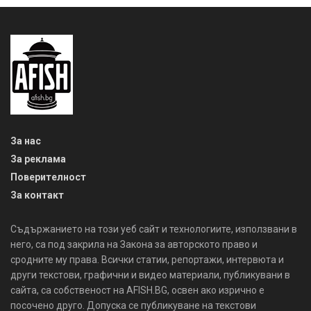
За нас
За реклама
Поверителност
За контакт
Съдържанието на този уеб сайт и технологиите, използвани в
него, са под закрила на Закона за авторското право и
сродните му права. Всички статии, репортажи, интервюта и
други текстови, графични и видео материали, публикувани в
сайта, са собственост на AFISH.BG, освен ако изрично е
посочено друго. Допуска се публикуване на текстови