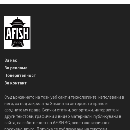
За нас
За реклама
Поверителност
За контакт
Съдържанието на този уеб сайт и технологиите, използвани в
него, са под закрила на Закона за авторското право и
сродните му права. Всички статии, репортажи, интервюта и
други текстови, графични и видео материали, публикувани в
сайта, са собственост на AFISH.BG, освен ако изрично е
посочено друго. Допуска се публикуване на текстови