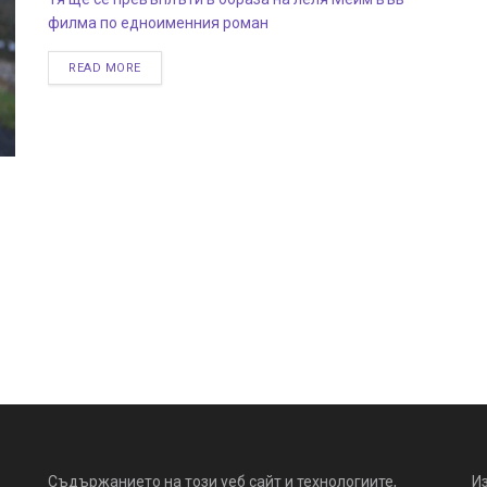
филма по едноименния роман
READ MORE
Съдържанието на този уеб сайт и технологиите,
И