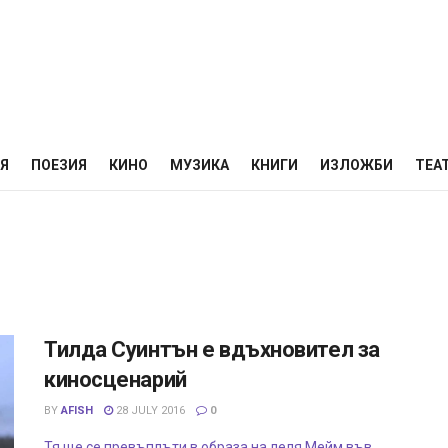
НЯ
ПОЕЗИЯ
КИНО
МУЗИКА
КНИГИ
ИЗЛОЖБИ
ТЕА
Тилда Суинтън е вдъхновител за
киносценарий
BY
AFISH
28 JULY 2016
0
Тя ще се превъплъти в образа на леля Мейм във