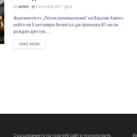
BY
AFISH
5 OCTOBER 2017
0
Фрагменти от „Летни размишления” на Вацлав Хавел,
който на 5 октомври би могъл да празнува 81-ия си
рожден ден тук, ...
READ MORE
Съдържанието на този уеб сайт и технологиите,
И