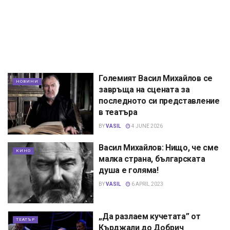
Големият Васил Михайлов се
НОВИНИ
завръща на сцената за
последното си представление
в театъра
BY
VASIL
4 JUNE 2026
Васил Михайлов: Нищо, че сме
КИНО
малка страна, българската
душа е голяма!
BY
VASIL
6 APRIL 2023
„Да разлаем кучетата” от
ТЕАТЪР
Кърджали до Добрич