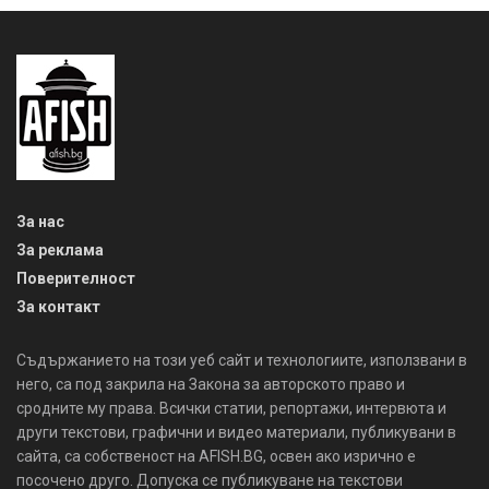
За нас
За реклама
Поверителност
За контакт
Съдържанието на този уеб сайт и технологиите, използвани в
него, са под закрила на Закона за авторското право и
сродните му права. Всички статии, репортажи, интервюта и
други текстови, графични и видео материали, публикувани в
сайта, са собственост на AFISH.BG, освен ако изрично е
посочено друго. Допуска се публикуване на текстови