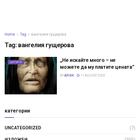
Home
Tag
вангелия гущерова
Tag:
вангелия гущерова
„Не искайте много – не
ЦИТАТИ
можете да му платите цената”
BY
AFISH
11 AUGUST 2024
категории
UNCATEGORIZED
(7)
ИЗЛОЖБИ
(355)