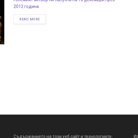
2012 година
READ MORE
Съдържанието на този уеб сайт и технологиите,
И