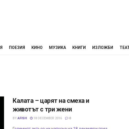
НЯ
ПОЕЗИЯ
КИНО
МУЗИКА
КНИГИ
ИЗЛОЖБИ
ТЕА
Калата – царят на смеха и
животът с три жени
BY
AFISH
18 DECEMBER 2016
0
Големият актьор ни напусна на 18 декември през