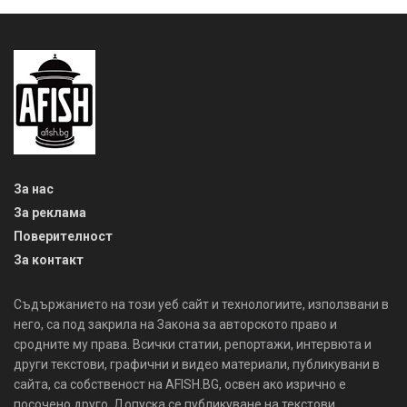
За нас
За реклама
Поверителност
За контакт
Съдържанието на този уеб сайт и технологиите, използвани в
него, са под закрила на Закона за авторското право и
сродните му права. Всички статии, репортажи, интервюта и
други текстови, графични и видео материали, публикувани в
сайта, са собственост на AFISH.BG, освен ако изрично е
посочено друго. Допуска се публикуване на текстови