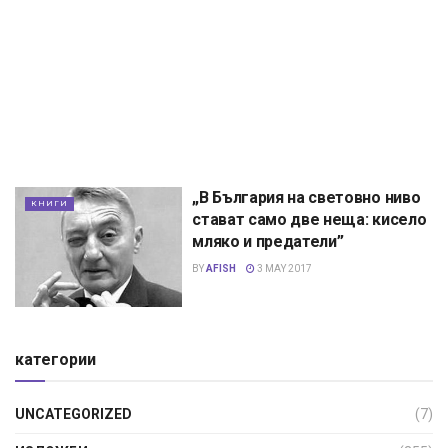
„В България на световно ниво
КНИГИ
стават само две неща: кисело
мляко и предатели”
BY
AFISH
3 MAY 2017
категории
UNCATEGORIZED
(7)