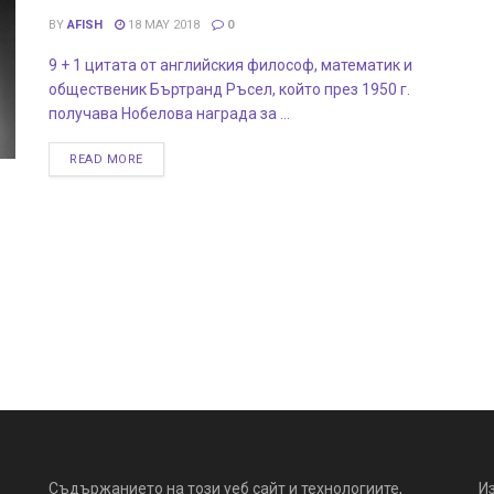
BY
AFISH
18 MAY 2018
0
9 + 1 цитата от английския философ, математик и
общественик Бъртранд Ръсел, който през 1950 г.
получава Нобелова награда за ...
READ MORE
Съдържанието на този уеб сайт и технологиите,
И