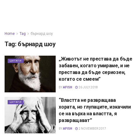
Home
Tag
бърнард шоу
Tag:
бърнард шоу
„Животът не престава да бъде
ЦИТАТИ
забавен, когато умираме, и не
престава да бъде сериозен,
когато се смеем”
BY
AFISH
26 JULY 2018
“Властта не развращава
ЦИТАТИ
хората, но глупаците, изкачили
се на върха на властта, я
развращават”
BY
AFISH
2 NOVEMBER 2017