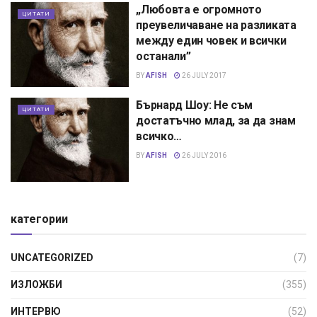
„Любовта е огромното
ЦИТАТИ
преувеличаване на разликата
между един човек и всички
останали”
BY
AFISH
26 JULY 2017
Бърнард Шоу: Не съм
ЦИТАТИ
достатъчно млад, за да знам
всичко…
BY
AFISH
26 JULY 2016
категории
UNCATEGORIZED
(7)
ИЗЛОЖБИ
(355)
ИНТЕРВЮ
(52)