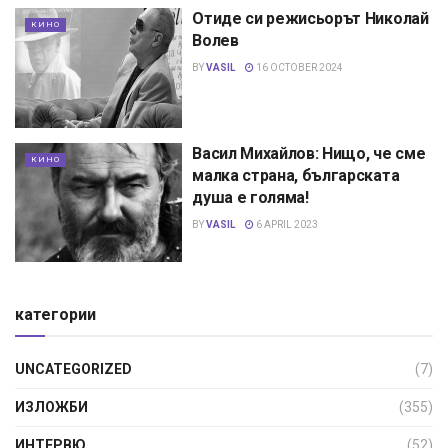
Отиде си режисьорът Николай
КИНО
Волев
BY
VASIL
16 OCTOBER 2024
Васил Михайлов: Нищо, че сме
КИНО
малка страна, българската
душа е голяма!
BY
VASIL
6 APRIL 2023
категории
UNCATEGORIZED
(7)
ИЗЛОЖБИ
(355)
ИНТЕРВЮ
(52)