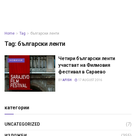
Home
Tag
български ленти
Tag:
български ленти
Четири български ленти
НОВИНИ
участват на Филмовия
фестивал в Сараево
BY
AFISH
17 AUGUST 2016
категории
UNCATEGORIZED
(7)
ИЗЛОЖБИ
(355)