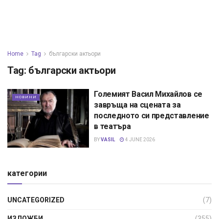
Home
Tag
български актьори
Tag:
български актьори
Големият Васил Михайлов се
НОВИНИ
завръща на сцената за
последното си представление
в театъра
BY
VASIL
4 JUNE 2026
категории
UNCATEGORIZED
(7)
ИЗЛОЖБИ
(355)