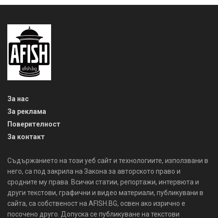
За нас
За реклама
Поверителност
За контакт
Съдържанието на този уеб сайт и технологиите, използвани в
него, са под закрила на Закона за авторското право и
сродните му права. Всички статии, репортажи, интервюта и
други текстови, графични и видео материали, публикувани в
сайта, са собственост на AFISH.BG, освен ако изрично е
посочено друго. Допуска се публикуване на текстови